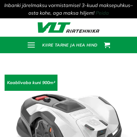
Inbanki järelmaksu vormistamisel 3-kuud maksepuhkus–
osta kohe, aga maksa hiljem!
Peida
Skip
to
content
KIIRE TARNE JA HEA HIND
Kaablivaba kuni 900m²