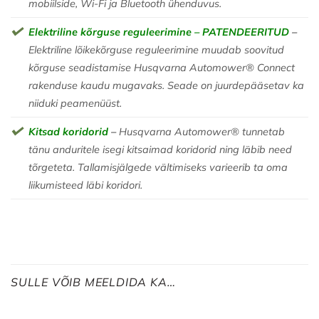
mobiilside, Wi-Fi ja Bluetooth ühenduvus.
Elektriline kõrguse reguleerimine – PATENDEERITUD
–
Elektriline lõikekõrguse reguleerimine muudab soovitud
kõrguse seadistamise Husqvarna Automower® Connect
rakenduse kaudu mugavaks. Seade on juurdepääsetav ka
niiduki peamenüüst.
Kitsad koridorid
–
Husqvarna Automower® tunnetab
tänu anduritele isegi kitsaimad koridorid ning läbib need
tõrgeteta. Tallamisjälgede vältimiseks varieerib ta oma
liikumisteed läbi koridori.
SULLE VÕIB MEELDIDA KA…