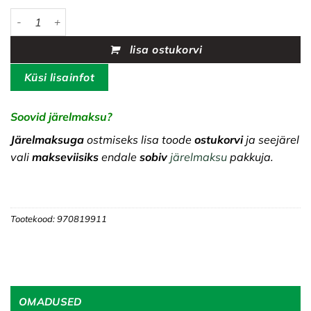
Husqvarna Automower® 405VE NERA kogus
lisa ostukorvi
Küsi lisainfot
Soovid järelmaksu?
Järelmaksuga
ostmiseks lisa toode
ostukorvi
ja seejärel
vali
makseviisiks
endale
sobiv
järelmaksu
pakkuja.
Tootekood:
970819911
OMADUSED