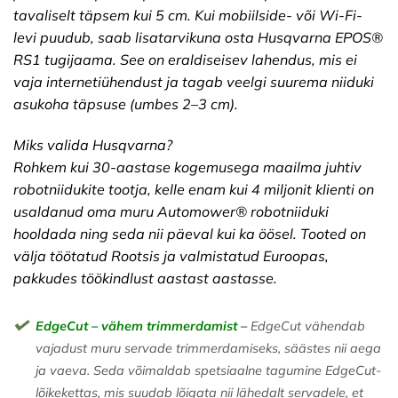
tavaliselt täpsem kui 5 cm. Kui mobiilside- või Wi-Fi-
levi puudub, saab lisatarvikuna osta Husqvarna EPOS®
RS1 tugijaama. See on eraldiseisev lahendus, mis ei
vaja internetiühendust ja tagab veelgi suurema niiduki
asukoha täpsuse (umbes 2–3 cm).
Miks valida Husqvarna?
Rohkem kui 30-aastase kogemusega maailma juhtiv
robotniidukite tootja, kelle enam kui 4 miljonit klienti on
usaldanud oma muru Automower® robotniiduki
hooldada ning seda nii päeval kui ka öösel. Tooted on
välja töötatud Rootsis ja valmistatud Euroopas,
pakkudes töökindlust aastast aastasse.
EdgeCut – vähem trimmerdamist
–
EdgeCut vähendab
vajadust muru servade trimmerdamiseks, säästes nii aega
ja vaeva. Seda võimaldab spetsiaalne tagumine EdgeCut-
lõikekettas, mis suudab lõigata nii lähedalt servadele, et