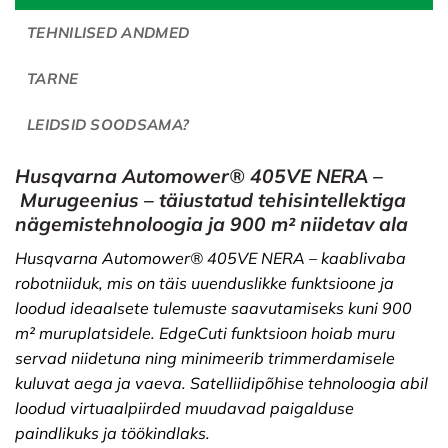
TEHNILISED ANDMED
TARNE
LEIDSID SOODSAMA?
Husqvarna Automower® 405VE NERA –
Murugeenius – täiustatud tehisintellektiga
nägemistehnoloogia ja 900 m² niidetav ala
Husqvarna Automower® 405VE NERA – kaablivaba
robotniiduk, mis on täis uuenduslikke funktsioone ja
loodud ideaalsete tulemuste saavutamiseks kuni 900
m² muruplatsidele. EdgeCuti funktsioon hoiab muru
servad niidetuna ning minimeerib trimmerdamisele
kuluvat aega ja vaeva. Satelliidipõhise tehnoloogia abil
loodud virtuaalpiirded muudavad paigalduse
paindlikuks ja töökindlaks.