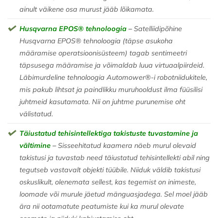
ainult väikene osa murust jääb lõikamata.
Husqvarna EPOS® tehnoloogia
–
Satelliidipõhine
Husqvarna EPOS® tehnoloogia (täpse asukoha
määramise operatsioonisüsteem) tagab sentimeetri
täpsusega määramise ja võimaldab luua virtuaalpiirdeid.
Läbimurdeline tehnoloogia Automower®-i robotniidukitele,
mis pakub lihtsat ja paindlikku muruhooldust ilma füüsilisi
juhtmeid kasutamata. Nii on juhtme purunemise oht
välistatud.
Täiustatud tehisintellektiga takistuste tuvastamine ja
vältimine
–
Sisseehitatud kaamera näeb murul olevaid
takistusi ja tuvastab need täiustatud tehisintellekti abil ning
tegutseb vastavalt objekti tüübile. Niiduk väldib takistusi
oskuslikult, olenemata sellest, kas tegemist on inimeste,
loomade või murule jäetud mänguasjadega. Sel moel jääb
ära nii ootamatute peatumiste kui ka murul olevate