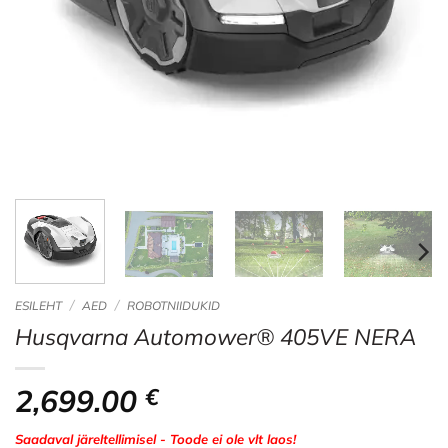
/
/
ESILEHT
AED
ROBOTNIIDUKID
Husqvarna Automower® 405VE NERA
2,699.00
€
Saadaval järeltellimisel - Toode ei ole vlt laos!