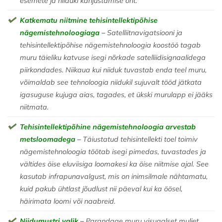
esemete ja niiduki kahjustamise oht.
Katkematu niitmine tehisintellektipõhise
nägemistehnoloogiaga
–
Satelliitnavigatsiooni ja
tehisintellektipõhise nägemistehnoloogia koostöö tagab
muru täieliku katvuse isegi nõrkade satelliidisignaalidega
piirkondades. Niikaua kui niiduk tuvastab enda teel muru,
võimaldab see tehnoloogia niidukil sujuvalt tööd jätkata
igasuguse kujuga aias, tagades, et ükski murulapp ei jääks
niitmata.
Tehisintellektipõhine nägemistehnoloogia arvestab
metsloomadega
–
Täiustatud tehisintellekti toel toimiv
nägemistehnoloogia töötab isegi pimedas, tuvastades ja
vältides öise eluviisiga loomakesi ka öise niitmise ajal. See
kasutab infrapunavalgust, mis on inimsilmale nähtamatu,
kuid pakub ühtlast jõudlust nii päeval kui ka öösel,
häirimata loomi või naabreid.
Niidumustri valik
–
Parandage muru visuaalset muljet,