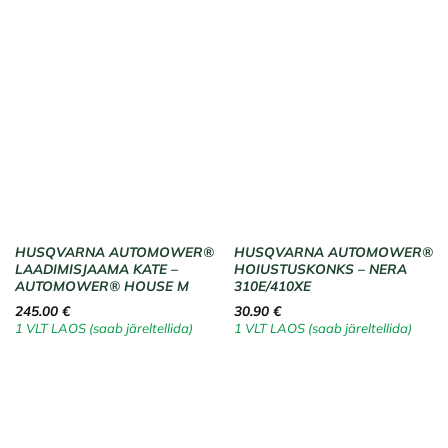
HUSQVARNA AUTOMOWER®
HUSQVARNA AUTOMOWER®
LAADIMISJAAMA KATE –
HOIUSTUSKONKS – NERA
AUTOMOWER® HOUSE M
310E/410XE
245.00
€
30.90
€
1 VLT LAOS (saab järeltellida)
1 VLT LAOS (saab järeltellida)