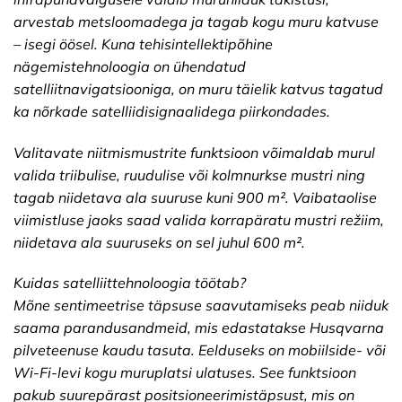
arvestab metsloomadega ja tagab kogu muru katvuse
– isegi öösel. Kuna tehisintellektipõhine
nägemistehnoloogia on ühendatud
satelliitnavigatsiooniga, on muru täielik katvus tagatud
ka nõrkade satelliidisignaalidega piirkondades.
Valitavate niitmismustrite funktsioon võimaldab murul
valida triibulise, ruudulise või kolmnurkse mustri ning
tagab niidetava ala suuruse kuni 900 m². Vaibataolise
viimistluse jaoks saad valida korrapäratu mustri režiim,
niidetava ala suuruseks on sel juhul 600 m².
Kuidas satelliittehnoloogia töötab?
Mõne sentimeetrise täpsuse saavutamiseks peab niiduk
saama parandusandmeid, mis edastatakse Husqvarna
pilveteenuse kaudu tasuta. Eelduseks on mobiilside- või
Wi-Fi-levi kogu muruplatsi ulatuses. See funktsioon
pakub suurepärast positsioneerimistäpsust, mis on