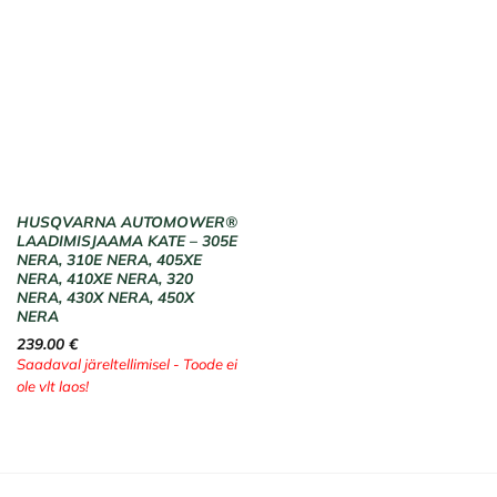
HUSQVARNA AUTOMOWER®
LAADIMISJAAMA KATE – 305E
NERA, 310E NERA, 405XE
NERA, 410XE NERA, 320
NERA, 430X NERA, 450X
NERA
239.00
€
Saadaval järeltellimisel - Toode ei
ole vlt laos!