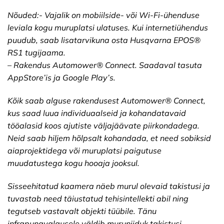
Nõuded:- Vajalik on mobiilside- või Wi-Fi-ühenduse
leviala kogu muruplatsi ulatuses. Kui internetiühendus
puudub, saab lisatarvikuna osta Husqvarna EPOS®
RS1 tugijaama.
– Rakendus Automower® Connect. Saadaval tasuta
AppStore’is ja Google Play’s.
Kõik saab alguse rakendusest Automower® Connect,
kus saad luua individuaalseid ja kohandatavaid
tööalasid koos ajutiste väljajäävate piirkondadega.
Neid saab hiljem hõlpsalt kohandada, et need sobiksid
aiaprojektidega või muruplatsi paigutuse
muudatustega kogu hooaja jooksul.
Sisseehitatud kaamera näeb murul olevaid takistusi ja
tuvastab need täiustatud tehisintellekti abil ning
tegutseb vastavalt objekti tüübile. Tänu
infrapunavalgusele väldib muruniiduk takistusi,