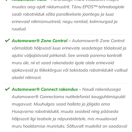
muutes aeg-ajalt niidumustrit. Tänu EPOS™ tehnoloogiale
saab robotniiduk sõita paralleelsete joontega ja luua
erinevaid niitmismustreid, nagu rombid, kolmnurgad ja
ruudud.
Automower® Zone Control
–
Automower® Zone Control
võimaldab hõlpsasti luua erinevate seadetega tööalasid ja
ajutisi väljajäävaid piirkondi. See annab parema kontrolli
muru üle, nii et saad rakendada igale alale erinevaid
ajakavasid ja lõikekõrgusi või takistada robotniidukit valitud
aladel niitmast.
Automower® Connect rakendus
–
Naudi rakendusega
Automower® Connectoma nutitelefonist kaugjuhtimispuldi
mugavust. Muuhulgas saad hallata ja jälgida oma
Husqvarna robotniidukit, muuta seadeid ning pääseda
hõlpsasti ligi teabele ja näpunäidetele, mis muudavad
muru hooldamise muretuks. Sõltuvalt mudelist on saadaval