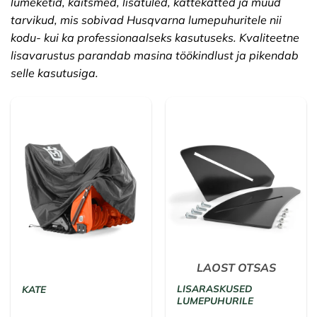
lumeketid, kaitsmed, lisatuled, kattekatted ja muud
tarvikud, mis sobivad Husqvarna lumepuhuritele nii
kodu- kui ka professionaalseks kasutuseks. Kvaliteetne
lisavarustus parandab masina töökindlust ja pikendab
selle kasutusiga.
LAOST OTSAS
LISARASKUSED
KATE
LUMEPUHURILE