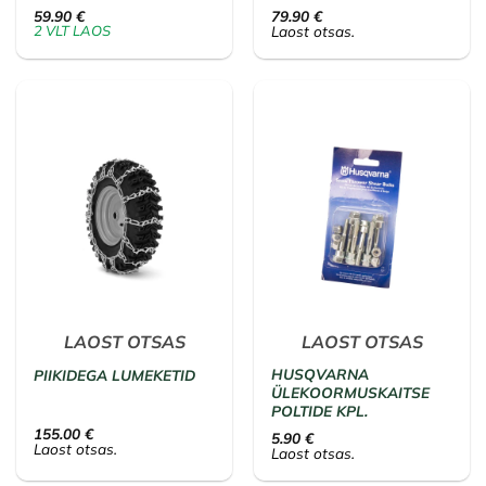
59.90
€
79.90
€
2 VLT LAOS
Laost otsas.
LAOST OTSAS
LAOST OTSAS
HUSQVARNA
PIIKIDEGA LUMEKETID
ÜLEKOORMUSKAITSE
POLTIDE KPL.
155.00
€
5.90
€
Laost otsas.
Laost otsas.