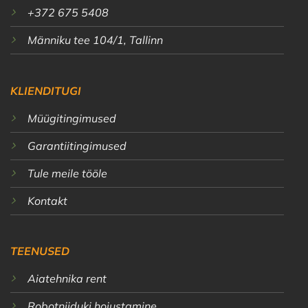
+372 675 5408
Männiku tee 104/1, Tallinn
KLIENDITUGI
Müügitingimused
Garantiitingimused
Tule meile tööle
Kontakt
TEENUSED
Aiatehnika rent
Robotniiduki hoiustamine