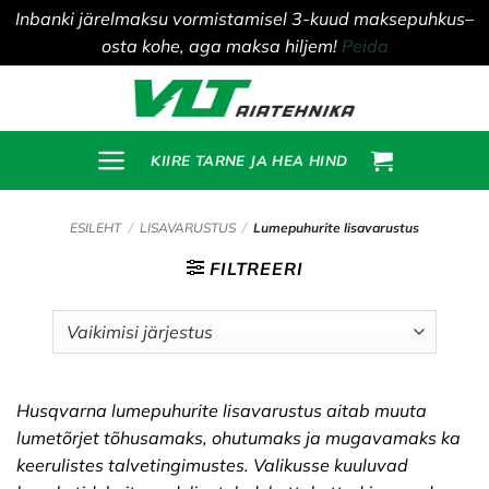
Inbanki järelmaksu vormistamisel 3-kuud maksepuhkus–
osta kohe, aga maksa hiljem!
Peida
Skip
to
content
KIIRE TARNE JA HEA HIND
ESILEHT
/
LISAVARUSTUS
/
Lumepuhurite lisavarustus
FILTREERI
Husqvarna lumepuhurite lisavarustus aitab muuta
lumetõrjet tõhusamaks, ohutumaks ja mugavamaks ka
keerulistes talvetingimustes. Valikusse kuuluvad