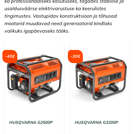
ka professionaalseks kasutuseks, tagades stabiilse ja
usaldusväärse elektrivarustuse ka keerulistes
tingimustes. Vastupidav konstruktsioon ja tõhusad
mootorid muudavad need generaatorid kindlaks
valikuks igapäevaseks tööks.
-40€
-30€
HUSQVARNA G2500P
HUSQVARNA G3200P