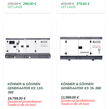
Algne
Praegune
Algne
Praegune
339.00
€
299.00
€
409.00
€
379.00
€
hind
hind
hind
hind
VLT LAOS
VLT LAOS
oli:
on:
oli:
on:
339.00 €.
299.00 €.
409.00 €.
379.00 €.
KÖNNER & SÖHNEN
KÖNNER & SÖHNEN
GENERAATOR KS 110-
GENERAATOR KS 35-3BE
3BE
11,999.00
€
19,799.00
€
Saadaval järeltellimisel -
Saadaval järeltellimisel -
Toode ei ole vlt laos!
Toode ei ole vlt laos!