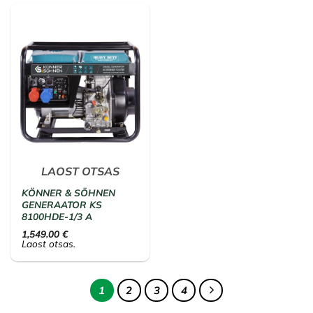
LAOST OTSAS
KÖNNER & SÖHNEN
GENERAATOR KS
8100HDE-1/3 A
1,549.00
€
Laost otsas.
1
2
3
4