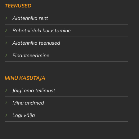
TEENUSED
Aiatehnika rent
Robotniiduki hoiustamine
Aiatehnika teenused
Finantseerimine
MINU KASUTAJA
Jälgi oma tellimust
Minu andmed
Logi välja