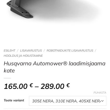
/
/
/
ESILEHT
LISAVARUSTUS
ROBOTNIIDUKITE LISAVARUSTUS
HOOLDUS JA HOIUSTAMINE
Husqvarna Automower® laadimisjaama
kate
Hinnavahem
165.00
€
–
289.00
€
165.00 €
PUHASTA
kuni
Toote variant
289.00 €