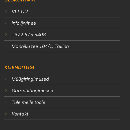
VLT OÜ
info@vlt.ee
+372 675 5408
Männiku tee 104/1, Tallinn
KLIENDITUGI
Müügitingimused
Garantiitingimused
Tule meile tööle
Kontakt