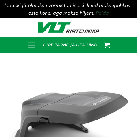
Inbanki järelmaksu vormistamisel 3-kuud maksepuhkus–
osta kohe, aga maksa hiljem!
Peida
Skip
to
content
KIIRE TARNE JA HEA HIND