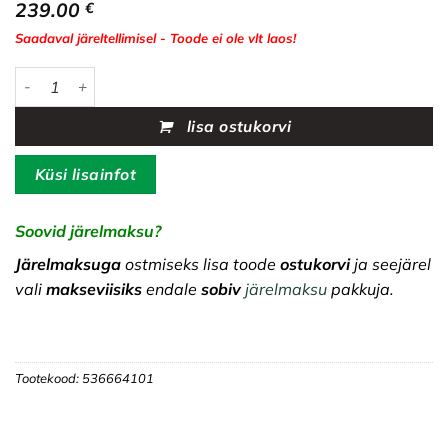
239.00
€
Saadaval järeltellimisel - Toode ei ole vlt laos!
Husqvarna Automower® laadimisjaama kate kogus
lisa ostukorvi
Küsi lisainfot
Soovid järelmaksu?
Järelmaksuga
ostmiseks lisa toode
ostukorvi
ja seejärel
vali
makseviisiks
endale
sobiv
järelmaksu
pakkuja.
Tootekood:
536664101