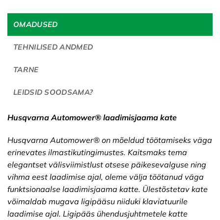
OMADUSED
TEHNILISED ANDMED
TARNE
LEIDSID SOODSAMA?
Husqvarna Automower® laadimisjaama kate
Husqvarna Automower® on mõeldud töötamiseks väga
erinevates ilmastikutingimustes. Kaitsmaks tema
elegantset välisviimistlust otsese päikesevalguse ning
vihma eest laadimise ajal, oleme välja töötanud väga
funktsionaalse laadimisjaama katte. Ülestõstetav kate
võimaldab mugava ligipääsu niiduki klaviatuurile
laadimise ajal. Ligipääs ühendusjuhtmetele katte