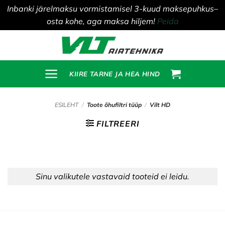
Inbanki järelmaksu vormistamisel 3-kuud maksepuhkus–
osta kohe, aga maksa hiljem!
Peida
Skip
to
content
KIIRE TARNE JA HEA HIND
ESILEHT
/
Toote õhufiltri tüüp
/
Vilt HD
FILTREERI
Sinu valikutele vastavaid tooteid ei leidu.