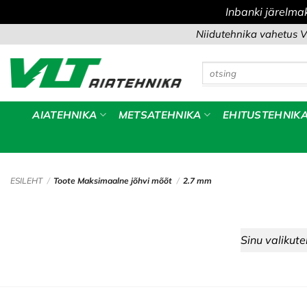
Inbanki järelma
Skip
Niidutehnika vahetus V
to
content
Otsi:
AIATEHNIKA
METSATEHNIKA
EHITUSTEHNIK
ESILEHT
/
Toote Maksimaalne jõhvi mõõt
/
2.7 mm
Sinu valikute