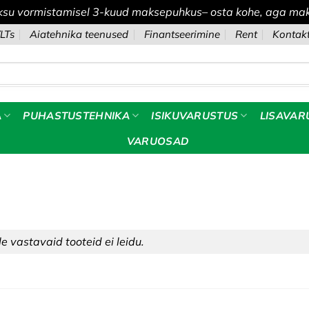
ksu vormistamisel 3-kuud maksepuhkus– osta kohe, aga mak
LTs
Aiatehnika teenused
Finantseerimine
Rent
Kontak
A
PUHASTUSTEHNIKA
ISIKUVARUSTUS
LISAVAR
VARUOSAD
le vastavaid tooteid ei leidu.