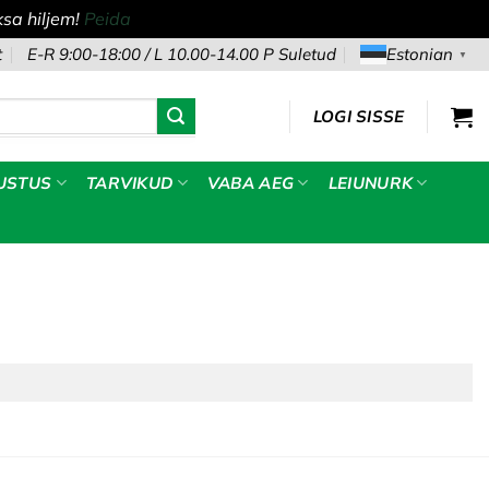
sa hiljem!
Peida
t
E-R 9:00-18:00 / L 10.00-14.00 P Suletud
Estonian
▼
LOGI SISSE
USTUS
TARVIKUD
VABA AEG
LEIUNURK