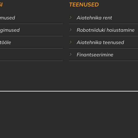
I
TEENUSED
imused
Aiatehnika rent
ingimused
Robotniiduki hoiustamine
 tööle
Aiatehnika teenused
Finantseerimine