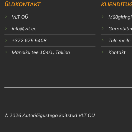
ÜLDKONTAKT
KLIENDITUG
VLT OÜ
Müügiting
info@vlt.ee
Garantiit
+372 675 5408
Tule meile
Männiku tee 104/1, Tallinn
Kontakt
© 2026 Autoriõigustega kaitstud VLT OÜ