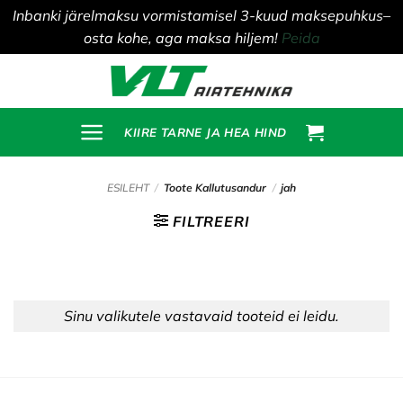
Inbanki järelmaksu vormistamisel 3-kuud maksepuhkus–
osta kohe, aga maksa hiljem!
Peida
Skip
to
content
KIIRE TARNE JA HEA HIND
ESILEHT
/
Toote Kallutusandur
/
jah
FILTREERI
Sinu valikutele vastavaid tooteid ei leidu.