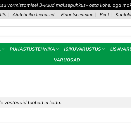
ksu vormistamisel 3-kuud maksepuhkus– osta kohe, aga mak
LTs
Aiatehnika teenused
Finantseerimine
Rent
Kontak
A
PUHASTUSTEHNIKA
ISIKUVARUSTUS
LISAVAR
VARUOSAD
le vastavaid tooteid ei leidu.