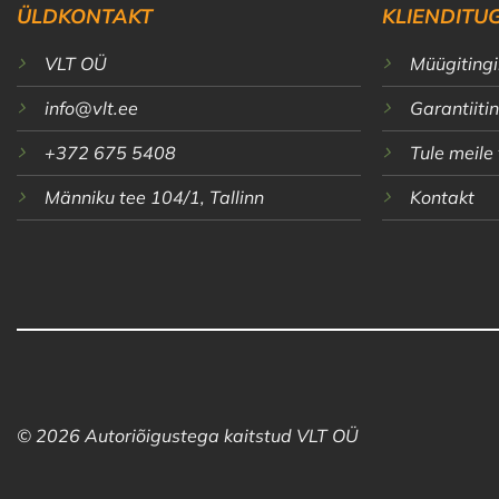
ÜLDKONTAKT
KLIENDITUG
VLT OÜ
Müügiting
info@vlt.ee
Garantiit
+372 675 5408
Tule meile
Männiku tee 104/1, Tallinn
Kontakt
© 2026 Autoriõigustega kaitstud VLT OÜ