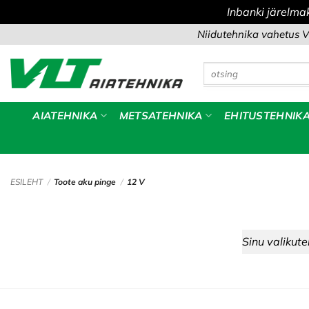
Inbanki järelma
Skip
Niidutehnika vahetus V
to
content
Otsi:
AIATEHNIKA
METSATEHNIKA
EHITUSTEHNIK
ESILEHT
/
Toote aku pinge
/
12 V
Sinu valikute