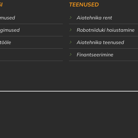
I
TEENUSED
imused
Aiatehnika rent
ingimused
Robotniiduki hoiustamine
 tööle
Aiatehnika teenused
Finantseerimine