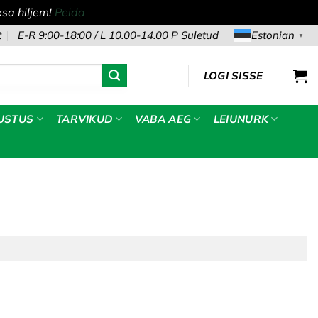
sa hiljem!
Peida
t
E-R 9:00-18:00 / L 10.00-14.00 P Suletud
Estonian
▼
LOGI SISSE
USTUS
TARVIKUD
VABA AEG
LEIUNURK